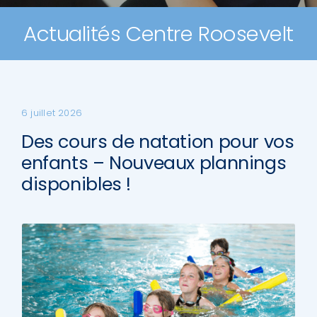
Actualités Centre Roosevelt
Contact
6 juillet 2026
Des cours de natation pour vos
enfants – Nouveaux plannings
disponibles !