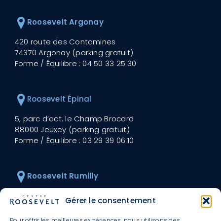
Roosevelt Argonay
420 route des Contamines
74370 Argonay (parking gratuit)
Forme / Équilibre :
04 50 33 25 30
Roosevelt Épinal
5, parc d’act. le Champ Brocard
88000 Jeuxey (parking gratuit)
Forme / Équilibre :
03 29 39 06 10
Roosevelt Rumilly
30 avenue Roosevelt
Gérer le consentement
74150 Rumilly (parking gratuit)
Forme / Équilibre :
04 50 01 60 00
Pour offrir les meilleures expériences, nous utilisons des