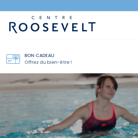
Passer
au
contenu
Accueil
BON CADEAU
L’Esprit Roosevelt
Offrez du bien-être !
Pôle Forme
Pôle Équilibre
Tarifs
Les Centres Roosevelt
Actualités