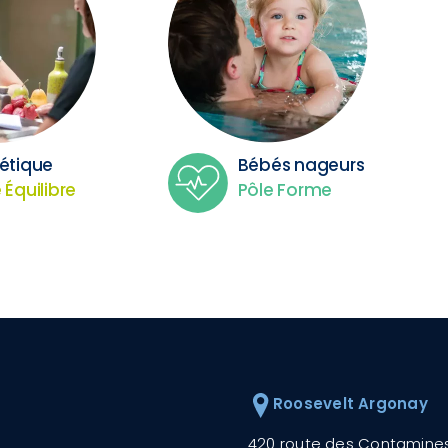
tétique
Bébés nageurs
 Équilibre
Pôle Forme
Roosevelt Argonay
420 route des Contamine