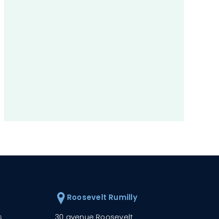
Roosevelt Rumilly
s
30 avenue Roosevelt