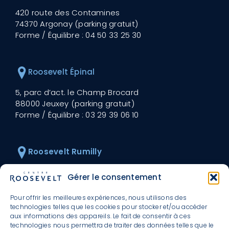
420 route des Contamines
74370 Argonay (parking gratuit)
Forme / Équilibre :
04 50 33 25 30
Roosevelt Épinal
5, parc d’act. le Champ Brocard
88000 Jeuxey (parking gratuit)
Forme / Équilibre :
03 29 39 06 10
Roosevelt Rumilly
30 avenue Roosevelt
Gérer le consentement
74150 Rumilly (parking gratuit)
Forme / Équilibre :
04 50 01 60 00
Pour offrir les meilleures expériences, nous utilisons des
technologies telles que les cookies pour stocker et/ou accéder
aux informations des appareils. Le fait de consentir à ces
technologies nous permettra de traiter des données telles que le