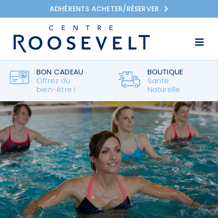
Passer
ADHÉRENTS ACHETER/RÉSERVER
au
contenu
Togg
Navi
Accueil
BON CADEAU
BOUTIQUE
Offrez du
Santé
L’Esprit Roosevelt
bien-être !
Naturelle
Pôle Forme
Pôle Équilibre
Tarifs
Les Centres Roosevelt
Actualités